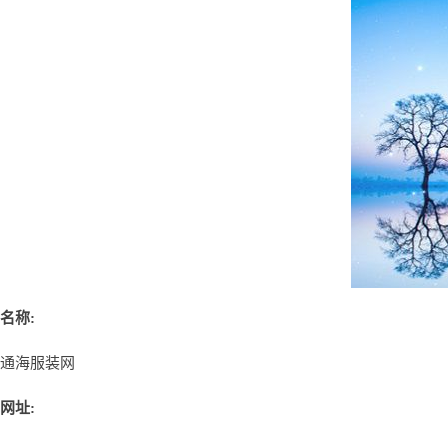
名称:
通海服装网
网址: